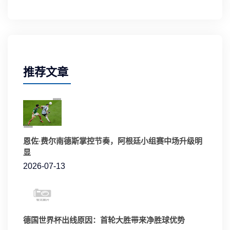
推荐文章
恩佐·费尔南德斯掌控节奏，阿根廷小组赛中场升级明
显
2026-07-13
德国世界杯出线原因：首轮大胜带来净胜球优势