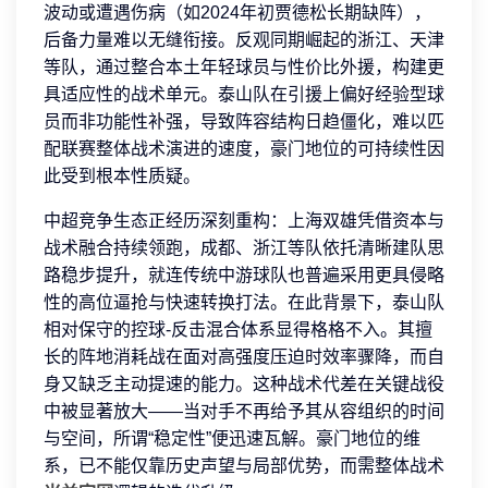
波动或遭遇伤病（如2024年初贾德松长期缺阵），
后备力量难以无缝衔接。反观同期崛起的浙江、天津
等队，通过整合本土年轻球员与性价比外援，构建更
具适应性的战术单元。泰山队在引援上偏好经验型球
员而非功能性补强，导致阵容结构日趋僵化，难以匹
配联赛整体战术演进的速度，豪门地位的可持续性因
此受到根本性质疑。
中超竞争生态正经历深刻重构：上海双雄凭借资本与
战术融合持续领跑，成都、浙江等队依托清晰建队思
路稳步提升，就连传统中游球队也普遍采用更具侵略
性的高位逼抢与快速转换打法。在此背景下，泰山队
相对保守的控球-反击混合体系显得格格不入。其擅
长的阵地消耗战在面对高强度压迫时效率骤降，而自
身又缺乏主动提速的能力。这种战术代差在关键战役
中被显著放大——当对手不再给予其从容组织的时间
与空间，所谓“稳定性”便迅速瓦解。豪门地位的维
系，已不能仅靠历史声望与局部优势，而需整体战术