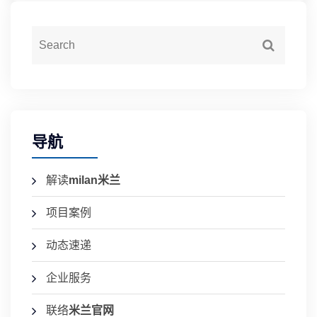
导航
解读
milan米兰
项目案例
动态速递
企业服务
联络
米兰官网