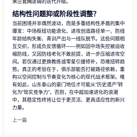
米兰官网
逻辑的迭代升级。
结构性问题抑或阶段性调整？
当前困境并非偶然波动，而是多重结构性矛盾的集中
爆发：中场枢纽功能退化、进攻创造路径单一、防线
年龄结构失衡、青训产出与一线队脱节。这些问题相
互交织，形成负反馈循环——例如因中场失控被迫收
缩防线，又因防线老化不敢前提，进一步压缩进攻空
间。若仅通过更换教练或零星引援修补，恐难扭转趋
势。真正的考验在于，俱乐部能否打破路径依赖，重
构以空间控制与节奏变化为核心的现代战术框架。唯
有如此，山东泰山的豪门地位才可能从“历史遗产”转
化为“现实竞争力”，否则，在中超加速进化的浪潮
中，其稳定性终将让位于更灵活、更具适应性的新兴
力量。
上一篇