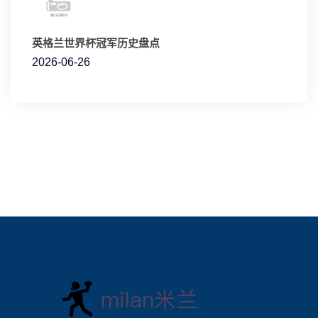
英格兰世界杯冠军历史盘点
2026-06-26