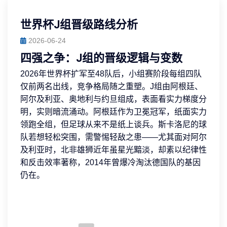
世界杯J组晋级路线分析
2026-06-24
四强之争：J组的晋级逻辑与变数
2026年世界杯扩军至48队后，小组赛阶段每组四队
仅前两名出线，竞争格局随之重塑。J组由阿根廷、
阿尔及利亚、奥地利与约旦组成，表面看实力梯度分
明，实则暗流涌动。阿根廷作为卫冕冠军，纸面实力
领跑全组，但足球从来不是纸上谈兵。斯卡洛尼的球
队若想轻松突围，需警惕轻敌之患——尤其面对阿尔
及利亚时，北非雄狮近年虽星光黯淡，却素以纪律性
和反击效率著称，2014年曾爆冷淘汰德国队的基因
仍在。