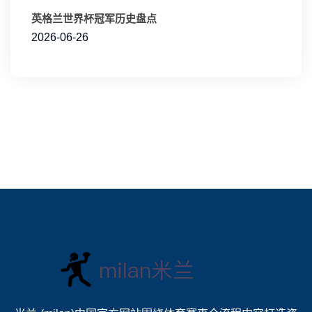
英格兰世界杯冠军历史盘点
2026-06-26