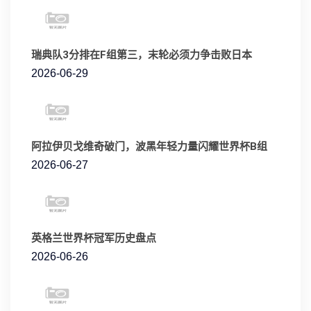
瑞典队3分排在F组第三，末轮必须力争击败日本
2026-06-29
阿拉伊贝戈维奇破门，波黑年轻力量闪耀世界杯B组
2026-06-27
英格兰世界杯冠军历史盘点
2026-06-26