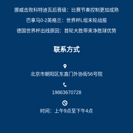
挪威击败科特迪瓦后晋级：比赛节奏控制更加成熟
巴拿马0-2英格兰：世界杯L组末轮战报
德国世界杯出线原因：首轮大胜带来净胜球优势
联系方式
北京市朝阳区东直门外协街56号院
19863670728
时间：上午9点至下午4点