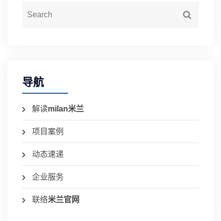
导航
解读
milan米兰
项目案例
动态速递
企业服务
联络
米兰官网