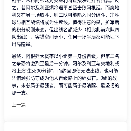
战平，末轮阿根廷对奥地利将直接决定排名归属。反
之，若阿尔及利亚爆冷逼平甚至击败阿根廷，而奥地
利又在另一场取胜，则三队可能陷入同分缠斗，净胜
球与相互战绩将成为生死线。值得注意的是，扩军后
的积分规则未变，但出线名额减少（相比此前六队四
队出线），容错空间更小，任何一场平局都可能埋下
出局隐患。
最终，阿根廷大概率以小组第一身份晋级，但第二名
之争恐将激烈至最后一分钟。阿尔及利亚与奥地利或
将上演“生死90分钟”，而约旦即便无法出线，也可能
凭借顽强防守成为他人晋级路上的绊脚石。J组的故
事，未必属于最强者，而可能属于最清醒、最坚韧的
那一支。
上一篇