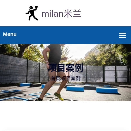
项目案例
首页
/
项目案例