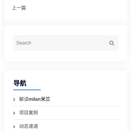
上一篇
导航
解读
milan米兰
项目案例
动态速递