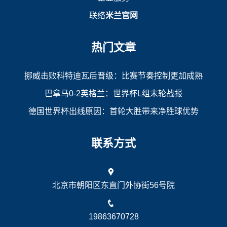
联络
米兰官网
热门文章
挪威击败科特迪瓦后晋级：比赛节奏控制更加成熟
巴拿马0-2英格兰：世界杯L组末轮战报
德国世界杯出线原因：首轮大胜带来净胜球优势
联系方式
北京市朝阳区东直门外协街56号院
19863670728