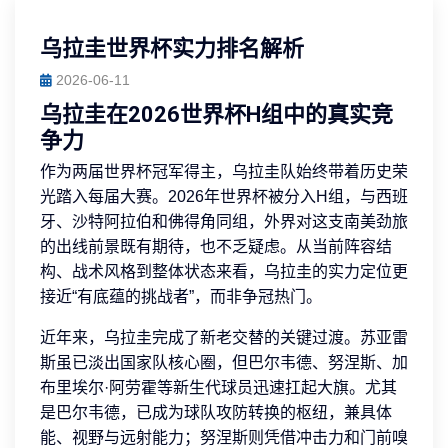
乌拉圭世界杯实力排名解析
2026-06-11
乌拉圭在2026世界杯H组中的真实竞
争力
作为两届世界杯冠军得主，乌拉圭队始终带着历史荣
光踏入每届大赛。2026年世界杯被分入H组，与西班
牙、沙特阿拉伯和佛得角同组，外界对这支南美劲旅
的出线前景既有期待，也不乏疑虑。从当前阵容结
构、战术风格到整体状态来看，乌拉圭的实力定位更
接近“有底蕴的挑战者”，而非争冠热门。
近年来，乌拉圭完成了新老交替的关键过渡。苏亚雷
斯虽已淡出国家队核心圈，但巴尔韦德、努涅斯、加
布里埃尔·阿劳霍等新生代球员迅速扛起大旗。尤其
是巴尔韦德，已成为球队攻防转换的枢纽，兼具体
能、视野与远射能力；努涅斯则凭借冲击力和门前嗅