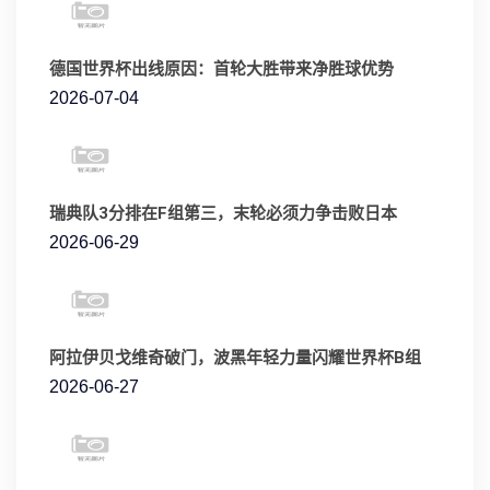
德国世界杯出线原因：首轮大胜带来净胜球优势
2026-07-04
瑞典队3分排在F组第三，末轮必须力争击败日本
2026-06-29
阿拉伊贝戈维奇破门，波黑年轻力量闪耀世界杯B组
2026-06-27