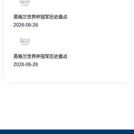
英格兰世界杯冠军历史盘点
2026-06-26
英格兰世界杯冠军历史盘点
2026-06-26