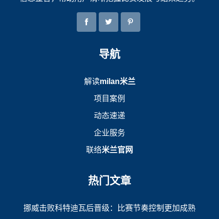
导航
解读
milan米兰
项目案例
动态速递
企业服务
联络
米兰官网
热门文章
挪威击败科特迪瓦后晋级：比赛节奏控制更加成熟