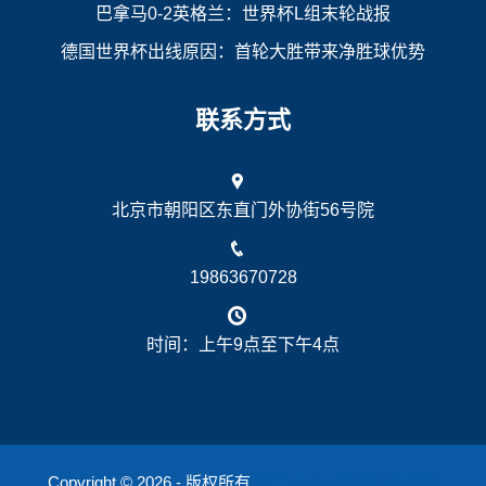
巴拿马0-2英格兰：世界杯L组末轮战报
德国世界杯出线原因：首轮大胜带来净胜球优势
联系方式
北京市朝阳区东直门外协街56号院
19863670728
时间：上午9点至下午4点
Copyright © 2026 - 版权所有
米兰·(milan)中国官方网站