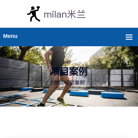
项目案例
首页
/
项目案例