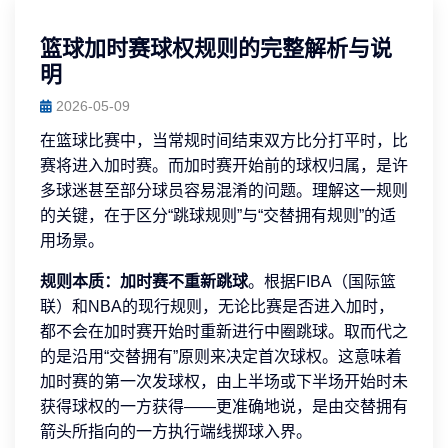
篮球加时赛球权规则的完整解析与说
明
2026-05-09
在篮球比赛中，当常规时间结束双方比分打平时，比
赛将进入加时赛。而加时赛开始前的球权归属，是许
多球迷甚至部分球员容易混淆的问题。理解这一规则
的关键，在于区分“跳球规则”与“交替拥有规则”的适
用场景。
规则本质：加时赛不重新跳球
。根据FIBA（国际篮
联）和NBA的现行规则，无论比赛是否进入加时，
都不会在加时赛开始时重新进行中圈跳球。取而代之
的是沿用“交替拥有”原则来决定首次球权。这意味着
加时赛的第一次发球权，由上半场或下半场开始时未
获得球权的一方获得——更准确地说，是由交替拥有
箭头所指向的一方执行端线掷球入界。