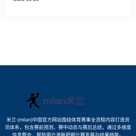
米兰·(milan)中国官方网站围绕体育赛事全流程内容打造资
讯体系，包含赛前预测、赛中动态与赛后总结，通过多维度
信息整合，帮助用户清晰把握比赛发展与结果趋势。